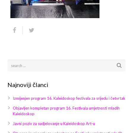
Arhiva
Video 2011
Galerija 2010
Kontakt
Video 2012
Galerija 2011
Video 2013
Galerija 2012
Video 2014
Galerija 2013
Video 2015
Galerija 2014
Video 2016
Galerija 2015
Najnoviji članci
Video 2017
Galerija 2016
Izmijenjen program 16. Kaleidoskop festivala za srijedu i četvrtak
Video 2018
Galerija 2017
Objavljen kompletan program 16. Festivala umjetnosti mladih
Kaleidoskop
Galerija 2018
Javni poziv za sudjelovanje u Kaleidoskop Art-u