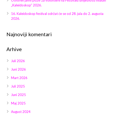
Otvoren javni poziv za volontere na Festivalu umjetnosti mladih
Galerija 2019
„Kaleidoskop“ 2026.
Galerija 2022
16. Kaleidoskop festival održat će se od 28. jula do 2. augusta
2026.
Galerija 2023
Najnoviji komentari
Galerija 2024
Arhive
Galerija 2025
Juli 2026
Juni 2026
Mart 2026
Juli 2025
Juni 2025
Maj 2025
August 2024