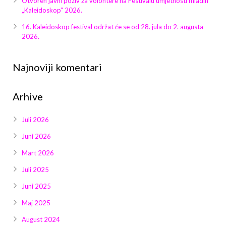
Otvoren javni poziv za volontere na Festivalu umjetnosti mladih
Galerija 2019
„Kaleidoskop“ 2026.
Galerija 2022
16. Kaleidoskop festival održat će se od 28. jula do 2. augusta
2026.
Galerija 2023
Najnoviji komentari
Galerija 2024
Arhive
Galerija 2025
Juli 2026
Juni 2026
Mart 2026
Juli 2025
Juni 2025
Maj 2025
August 2024