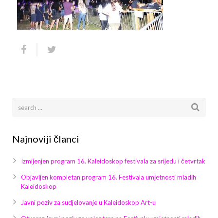
Arhiva
Video 2011
Galerija 2010
Kontakt
Video 2012
Galerija 2011
Video 2013
Galerija 2012
Video 2014
Galerija 2013
Video 2015
Galerija 2014
Video 2016
Galerija 2015
Najnoviji članci
Video 2017
Galerija 2016
Izmijenjen program 16. Kaleidoskop festivala za srijedu i četvrtak
Video 2018
Galerija 2017
Objavljen kompletan program 16. Festivala umjetnosti mladih
Kaleidoskop
Galerija 2018
Javni poziv za sudjelovanje u Kaleidoskop Art-u