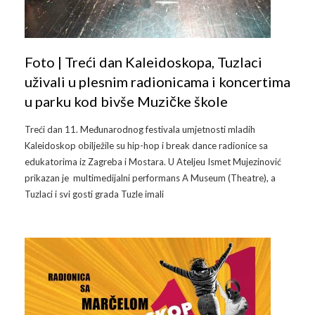
Arhiva
Video 2011
Galerija 2010
Kontakt
Video 2012
Galerija 2011
Foto | Treći dan Kaleidoskopa, Tuzlaci
uživali u plesnim radionicama i koncertima
Video 2013
Galerija 2012
u parku kod bivše Muzičke škole
Video 2014
Galerija 2013
Treći dan 11. Međunarodnog festivala umjetnosti mladih
Kaleidoskop obilježile su hip-hop i break dance radionice sa
Video 2015
Galerija 2014
edukatorima iz Zagreba i Mostara. U Ateljeu Ismet Mujezinović
prikazan je multimedijalni performans A Museum (Theatre), a
Video 2016
Galerija 2015
Tuzlaci i svi gosti grada Tuzle imali
Video 2017
Galerija 2016
Video 2018
Galerija 2017
Galerija 2018