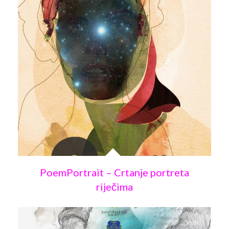
PoemPortrait – Crtanje portreta
riječima