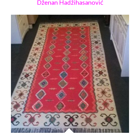
Dženan Hadžihasanović