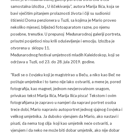
samostalna izložba „ U iščekivanju“, autora Marija Ilića, koja se
Arhiva
Video 2011
Galerija 2010
bavi vječitim pitanjem prolaznosti života i čiji su sudionici
štićenici Doma penzionera u Tuzli, sa kojima je Mario proveo
Kontakt
Video 2012
Galerija 2011
nekoliko mjeseci, bilježeći fotoaparatom razne, po njemu
posebne, trenutke. U prepunoj Međunarodnoj galeriji portreta,
Video 2013
Galerija 2012
prisutni posjetioci nisu krili oduševljenje i emociju. Izložba je
otvorena u sklopu 11.
Video 2014
Galerija 2013
Međunarodnog festival umjetnosti mladih Kaleidoskop, koji se
održava u Tuzli, od 23. do 28. jula 2019. godine.
Video 2015
Galerija 2014
“Radi se o čovjeku koji je magistrirao u Beču, a niko kao Beč ne
Video 2016
Galerija 2015
poštuje umjetnike i to tamo nije lako ostvariti, a mene je, pored
fotografija, kao magnet, jednom nevjerovatnom snagom,
Video 2017
Galerija 2016
privukao tekst Marija Ilića, Marija Ilića pisca! Tekstom i ovim
fotografijama je zapravo u namjeri da napravi portret osoba
Video 2018
Galerija 2017
treće dobi, Mario napravio autoportret jednog sjajnog čovjeka i
velikog umjetnika. Ja duboko vjerujem da Mario, ako nastavi i
Galerija 2018
pisati, da nema tog cilja koji kao umjetnik neće ostvariti, a
vjerujem i da neko ne može biti dobar umjetnik, ako nije dobar