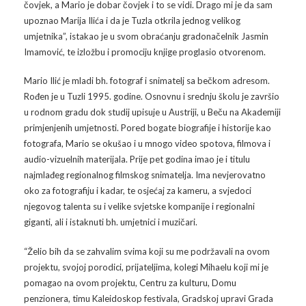
Galerija 2019
čovjek, a Mario je dobar čovjek i to se vidi. Drago mi je da sam
upoznao Marija Ilića i da je Tuzla otkrila jednog velikog
Galerija 2022
umjetnika”, istakao je u svom obraćanju gradonačelnik Jasmin
Imamović, te izložbu i promociju knjige proglasio otvorenom.
Galerija 2023
Mario Ilić je mladi bh. fotograf i snimatelj sa bečkom adresom.
Rođen je u Tuzli 1995. godine. Osnovnu i srednju školu je završio
Galerija 2024
u rodnom gradu dok studij upisuje u Austriji, u Beču na Akademiji
primjenjenih umjetnosti. Pored bogate biografije i historije kao
Galerija 2025
fotografa, Mario se okušao i u mnogo video spotova, filmova i
audio-vizuelnih materijala. Prije pet godina imao je i titulu
najmlađeg regionalnog filmskog snimatelja. Ima nevjerovatno
oko za fotografiju i kadar, te osjećaj za kameru, a svjedoci
njegovog talenta su i velike svjetske kompanije i regionalni
giganti, ali i istaknuti bh. umjetnici i muzičari.
“Želio bih da se zahvalim svima koji su me podržavali na ovom
projektu, svojoj porodici, prijateljima, kolegi Mihaelu koji mi je
pomagao na ovom projektu, Centru za kulturu, Domu
penzionera, timu Kaleidoskop festivala, Gradskoj upravi Grada