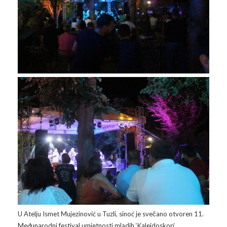
U Atelju Ismet Mujezinović u Tuzli, sinoć je svečano otvoren 11.
Međunarodni festival umjetnosti mladih ‘Kaleidoskop‘.