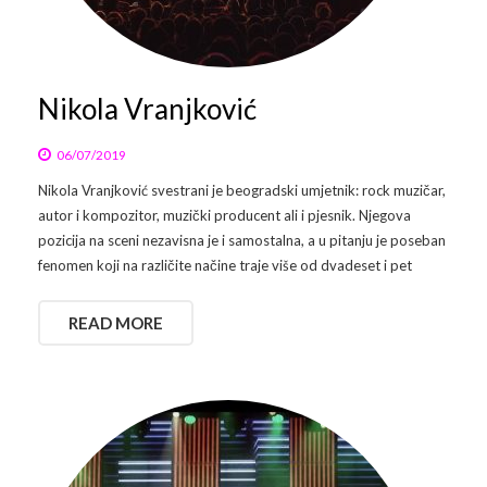
Arhiva
Video 2011
Galerija 2010
Kontakt
Video 2012
Galerija 2011
Nikola Vranjković
Video 2013
Galerija 2012
06/07/2019
Nikola Vranjković svestrani je beogradski umjetnik: rock muzičar,
Video 2014
Galerija 2013
autor i kompozitor, muzički producent ali i pjesnik. Njegova
pozicija na sceni nezavisna je i samostalna, a u pitanju je poseban
Video 2015
Galerija 2014
fenomen koji na različite načine traje više od dvadeset i pet
Video 2016
Galerija 2015
READ MORE
Video 2017
Galerija 2016
Video 2018
Galerija 2017
Galerija 2018