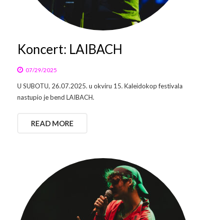
Arhiva
Video 2011
Galerija 2010
Kontakt
Video 2012
Galerija 2011
Koncert: LAIBACH
Video 2013
Galerija 2012
07/29/2025
U SUBOTU, 26.07.2025. u okviru 15. Kaleidokop festivala
Video 2014
Galerija 2013
nastupio je bend LAIBACH.
Video 2015
Galerija 2014
READ MORE
Video 2016
Galerija 2015
Video 2017
Galerija 2016
Video 2018
Galerija 2017
Galerija 2018