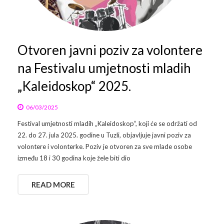
Arhiva
Video 2011
Galerija 2010
Kontakt
Video 2012
Galerija 2011
Otvoren javni poziv za volontere
na Festivalu umjetnosti mladih
Video 2013
Galerija 2012
„Kaleidoskop“ 2025.
Video 2014
Galerija 2013
06/03/2025
Video 2015
Galerija 2014
Festival umjetnosti mladih „Kaleidoskop“, koji će se održati od
Video 2016
Galerija 2015
22. do 27. jula 2025. godine u Tuzli, objavljuje javni poziv za
volontere i volonterke. Poziv je otvoren za sve mlade osobe
Video 2017
Galerija 2016
između 18 i 30 godina koje žele biti dio
Video 2018
Galerija 2017
READ MORE
Galerija 2018