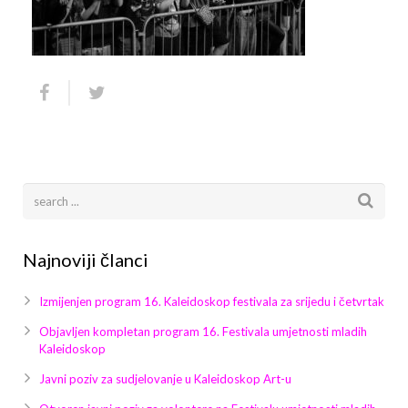
Arhiva
Video 2011
Galerija 2010
Kontakt
Video 2012
Galerija 2011
Video 2013
Galerija 2012
Video 2014
Galerija 2013
Video 2015
Galerija 2014
Video 2016
Galerija 2015
Najnoviji članci
Video 2017
Galerija 2016
Izmijenjen program 16. Kaleidoskop festivala za srijedu i četvrtak
Video 2018
Galerija 2017
Objavljen kompletan program 16. Festivala umjetnosti mladih
Kaleidoskop
Galerija 2018
Javni poziv za sudjelovanje u Kaleidoskop Art-u