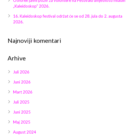
Otvoren javni poziv za volontere na Festivalu umjetnosti mladih
Galerija 2019
„Kaleidoskop“ 2026.
Galerija 2022
16. Kaleidoskop festival održat će se od 28. jula do 2. augusta
2026.
Galerija 2023
Najnoviji komentari
Galerija 2024
Arhive
Galerija 2025
Juli 2026
Juni 2026
Mart 2026
Juli 2025
Juni 2025
Maj 2025
August 2024