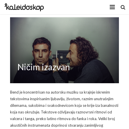
Home
Novosti
O nama
Program
Ničim izazvan
Volonteri
Kaleidoskop Art
Dobrodošli u Tuzlu
Radionice
Bend je koncentrisan na autorsku muziku sa krajnje iskrenim
tekstovima inspirisanim ljubavlju, životom, raznim unutrašnjim
Video
Izložbe/Performans
dilemama, sukobima i svakodnevicom koja se krije iza banalnosti
koja nas okružuje. Tekstove oživljavaju raznovrsni ritmovi od
Naša galerija
Koncert
Video 2009.
valcera i tanga, preko latino ritmova do fanka i roka. Veliki broj
akustičnih instrumenata doprinosi stvaranju zanimljivog
Facebook
Video 2010.
Galerija 2009