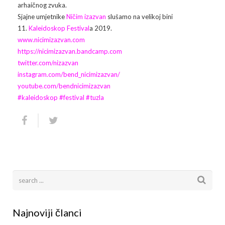
arhaičnog zvuka.
Sjajne umjetnike
Ničim izazvan
slušamo na velikoj bini
Arhiva
Video 2011
Galerija 2010
11.
Kaleidoskop Festival
a 2019.
www.nicimizazvan.com
Kontakt
Video 2012
Galerija 2011
https://nicimizazvan.bandcamp.com
twitter.com/nizazvan
Video 2013
Galerija 2012
instagram.com/bend_nicimizazvan/
youtube.com/bendnicimizazvan
Video 2014
Galerija 2013
#
kaleidoskop
#
festival
#
tuzla
Video 2015
Galerija 2014
Video 2016
Galerija 2015
Video 2017
Galerija 2016
Video 2018
Galerija 2017
Galerija 2018
Najnoviji članci