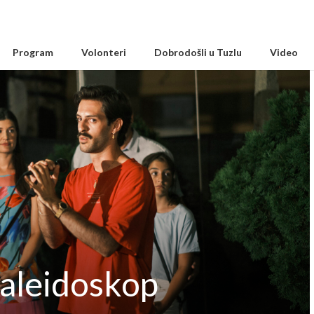
Program
Volonteri
Dobrodošli u Tuzlu
Video
aleidoskop