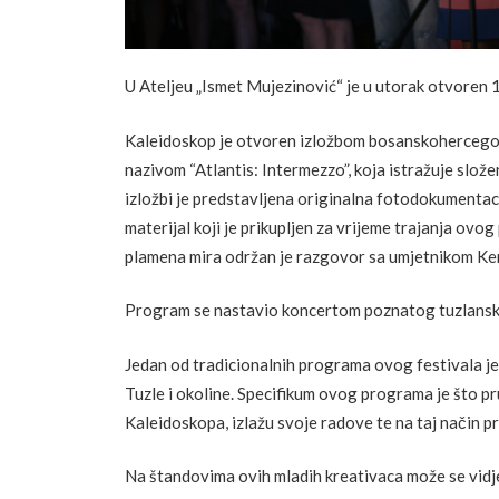
U Ateljeu „Ismet Mujezinović“ je u utorak otvoren 14.
Kaleidoskop je otvoren izložbom bosanskohercego
nazivom “Atlantis: Intermezzo”, koja istražuje slož
izložbi je predstavljena originalna fotodokumentacij
materijal koji je prikupljen za vrijeme trajanja ovo
plamena mira održan je razgovor sa umjetnikom Ke
Program se nastavio koncertom poznatog tuzlansk
Jedan od tradicionalnih programa ovog festivala je 
Tuzle i okoline. Specifikum ovog programa je što pr
Kaleidoskopa, izlažu svoje radove te na taj način p
Na štandovima ovih mladih kreativaca može se vidje