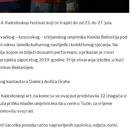
 Kaleidoskop festival, koji će trajati do od 23. do 27. jula.
vačkog – kosovskog – srbijanskog umjetnika Kemila Bektešija pod
eni odnos između kulturnog naslijeđa i kolektivnog sjećanja. Na
a, kojom se bilježi dvosatni performans, a prikazan je i novi
g projekta započetog 2019. godine. Prije otvaranja izložbe, u Kući
milom Bektešijem.
og kantautora Damira Avdića Grahe.
Kaleidoskop art, na kome su se ovaj put predstavila 32 izlagača iz
uža priliku mladim umjetnicima da u centru Tuzle, za vrijeme
romovišu svoj rad.
ti šarolika ponuda ručno napravljenih naušnica, odjeće, torbi,