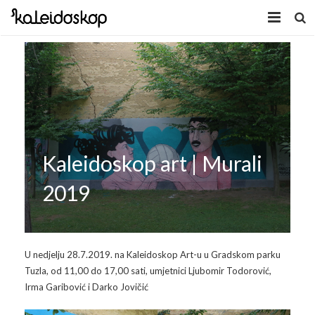
Home
Novosti
O nama
Program
Kaleidoskop art | Murali
Volonteri
Kaleidoskop Art
2019
Dobrodošli u Tuzlu
Radionice
Video
Izložbe/Performans
U nedjelju 28.7.2019. na Kaleidoskop Art-u u Gradskom parku
Tuzla, od 11,00 do 17,00 sati, umjetnici Ljubomir Todorović,
Naša galerija
Koncert
Video 2009.
Irma Garibović i Darko Jovičić
Facebook
Video 2010.
Galerija 2009