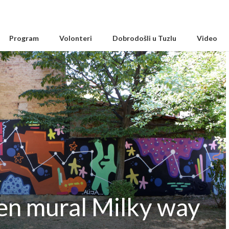
Program
Volonteri
Dobrodošli u Tuzlu
Video
en mural Milky way