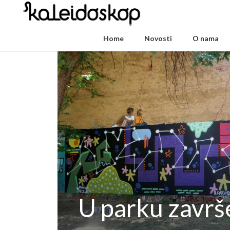
Home
Novosti
O nama
U parku završ