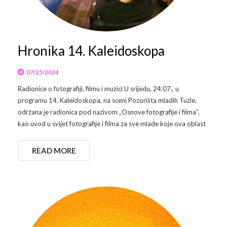
Arhiva
Video 2011
Galerija 2010
Kontakt
Video 2012
Galerija 2011
Hronika 14. Kaleidoskopa
Video 2013
Galerija 2012
07/25/2024
Radionice o fotografiji, filmu i muzici U srijedu, 24.07., u
Video 2014
Galerija 2013
programu 14. Kaleidoskopa, na sceni Pozorišta mladih Tuzle,
održana je radionica pod nazivom „Osnove fotografije i filma“,
Video 2015
Galerija 2014
kao uvod u svijet fotografije i filma za sve mlade koje ova oblast
Video 2016
Galerija 2015
READ MORE
Video 2017
Galerija 2016
Video 2018
Galerija 2017
Galerija 2018