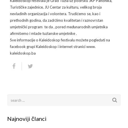
Kaleidoskop festivala je Grad Tuzla uz podršku JKP Panonika,
Turističke zajednice, JU Centar za kulturu, velikog broja
Arhiva
Video 2011
Galerija 2010
nevladinih organizacija i volontera. Trudićemo se, kao i
prethodnih godina, da zadržimo kvalitetan i raznovrstan
Kontakt
Video 2012
Galerija 2011
umjetnički program te da , pored međunarodnih umjetnika
afirmišemo i mlade tuzlanske umjetnike .
Video 2013
Galerija 2012
Sve informacije o Kaleidoskop festivalu možete pogledati na
facebook grupi Kaleidoskop i internet stranici www.
Video 2014
Galerija 2013
kaleidoskop.ba
Video 2015
Galerija 2014
Video 2016
Galerija 2015
Video 2017
Galerija 2016
Video 2018
Galerija 2017
Galerija 2018
Najnoviji članci