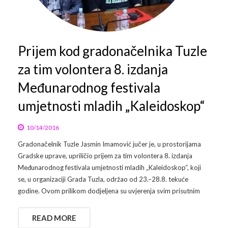
Arhiva
Video 2011
Galerija 2010
Kontakt
Video 2012
Galerija 2011
Prijem kod gradonačelnika Tuzle
za tim volontera 8. izdanja
Video 2013
Galerija 2012
Međunarodnog festivala
Video 2014
Galerija 2013
umjetnosti mladih „Kaleidoskop“
Video 2015
Galerija 2014
10/14/2016
Video 2016
Galerija 2015
Gradonačelnik Tuzle Jasmin Imamović jučer je, u prostorijama
Gradske uprave, upriličio prijem za tim volontera 8. izdanja
Video 2017
Galerija 2016
Međunarodnog festivala umjetnosti mladih „Kaleidoskop“, koji
se, u organizaciji Grada Tuzla, održao od 23.–28.8. tekuće
Video 2018
Galerija 2017
godine. Ovom prilikom dodjeljena su uvjerenja svim prisutnim
Galerija 2018
READ MORE