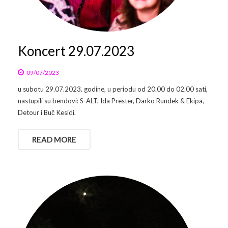
Arhiva
Video 2011
Galerija 2010
Kontakt
Video 2012
Galerija 2011
Koncert 29.07.2023
Video 2013
Galerija 2012
09/07/2023
u subotu 29.07.2023. godine, u periodu od 20.00 do 02.00 sati,
Video 2014
Galerija 2013
nastupili su bendovi: S-ALT, Ida Prester, Darko Rundek & Ekipa,
Detour i Buč Kesidi.
Video 2015
Galerija 2014
Video 2016
Galerija 2015
READ MORE
Video 2017
Galerija 2016
Video 2018
Galerija 2017
Galerija 2018