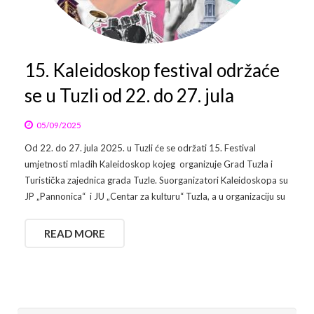
Arhiva
Video 2011
Galerija 2010
Kontakt
Video 2012
Galerija 2011
15. Kaleidoskop festival održaće
se u Tuzli od 22. do 27. jula
Video 2013
Galerija 2012
Video 2014
Galerija 2013
05/09/2025
Od 22. do 27. jula 2025. u Tuzli će se održati 15. Festival
Video 2015
Galerija 2014
umjetnosti mladih Kaleidoskop kojeg organizuje Grad Tuzla i
Turistička zajednica grada Tuzle. Suorganizatori Kaleidoskopa su
Video 2016
Galerija 2015
JP „Pannonica“ i JU „Centar za kulturu“ Tuzla, a u organizaciju su
Video 2017
Galerija 2016
READ MORE
Video 2018
Galerija 2017
Galerija 2018