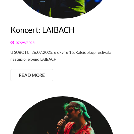
Arhiva
Video 2011
Galerija 2010
Kontakt
Video 2012
Galerija 2011
Koncert: LAIBACH
Video 2013
Galerija 2012
07/29/2025
U SUBOTU, 26.07.2025. u okviru 15. Kaleidokop festivala
Video 2014
Galerija 2013
nastupio je bend LAIBACH.
Video 2015
Galerija 2014
READ MORE
Video 2016
Galerija 2015
Video 2017
Galerija 2016
Video 2018
Galerija 2017
Galerija 2018