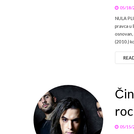
05/18/
NULA PLUS
pravca u B
osnovan, 
(2010.) k
REA
Čin
roc
05/15/