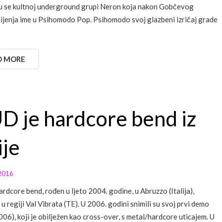
u se kultnoj underground grupi Neron koja nakon Gobčevog
ijenja ime u Psihomodo Pop. Psihomodo svoj glazbeni izričaj grade
D MORE
 je hardcore bend iz
ije
2016
rdcore bend, rođen u ljeto 2004. godine, u Abruzzo (Italija),
 u regiji Val Vibrata (TE). U 2006. godini snimili su svoj prvi demo
06), koji je obilježen kao cross-over, s metal/hardcore uticajem. U