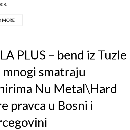
008.
D MORE
A PLUS – bend iz Tuzle
i mnogi smatraju
nirima Nu Metal\Hard
e pravca u Bosni i
cegovini