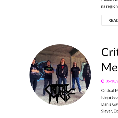
na regiona
REA
Cri
Met
05/18/
Critical 
Idejni tvo
Danis Gav
Slayer, Ex