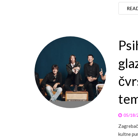
REA
Psi
gla
čvr
tem
05/18/
Zagrebač
kultne pu