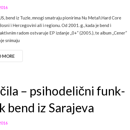
2016
, bend iz Tuzle, mnogi smatraju pionirima Nu Metal\Hard Core
osni i Hercegovini ali i regionu. Od 2001. g., kada je bend i
aktivnim radom ostvaruje EP izdanje „0+“ (2005.), te album „Cener“
oje snimaju
D MORE
čila – psihodelični funk-
k bend iz Sarajeva
2016