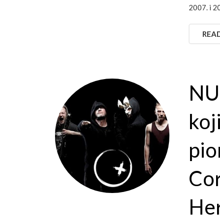
2007. i 2
REA
NUL
koj
pio
Cor
Her