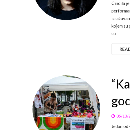
Činčila j
performan
izražavan
kojem su 
su
REA
“Ka
god
05/13/
Jedan od 