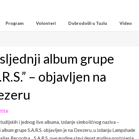
Program
Volonteri
Dobrodošli u Tuzlu
Video
sljednji album grupe
.R.S.” – objavljen na
ezeru
2016
tudijskih i jednog live albuma, izdanje simboličnog naziva –
i album grupe S.A.R.S. objavljen je na Deezeru, u izdanju Lampshade
allas Recordsa. S.A.R.S. ove godine slavi deset godina postojanja