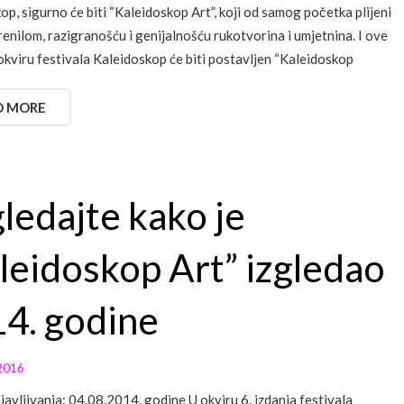
op, sigurno će biti “Kaleidoskop Art”, koji od samog početka plijeni
renilom, razigranošću i genijalnošću rukotvorina i umjetnina. I ove
okviru festivala Kaleidoskop će biti postavljen “Kaleidoskop
D MORE
ledajte kako je
leidoskop Art” izgledao
4. godine
2016
avljivanja: 04.08.2014. godine U okviru 6. izdanja festivala