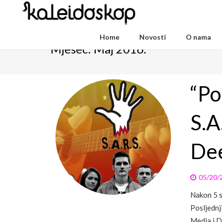
Home
Novosti
O nama
Mjesec:
Maj 2016.
“Po
S.A
De
05/20/
Nakon 5 s
Posljednj
Media i D