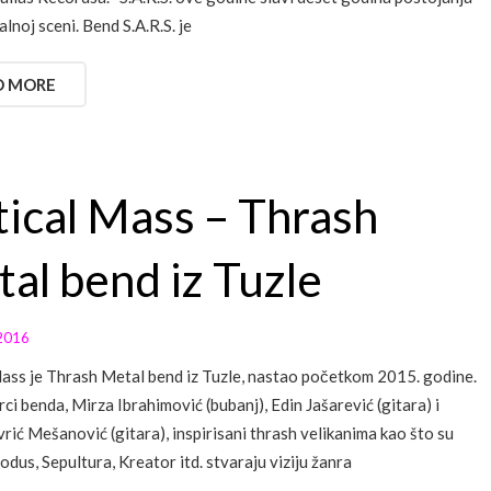
lnoj sceni. Bend S.A.R.S. je
D MORE
tical Mass – Thrash
al bend iz Tuzle
2016
Mass je Thrash Metal bend iz Tuzle, nastao početkom 2015. godine.
rci benda, Mirza Ibrahimović (bubanj), Edin Jašarević (gitara) i
rić Mešanović (gitara), inspirisani thrash velikanima kao što su
odus, Sepultura, Kreator itd. stvaraju viziju žanra