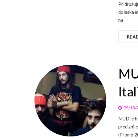
Pridružuj
dolaska m
na
REA
MUD
Ital
05/18/
MUD je ha
preciznije
(Promo 20