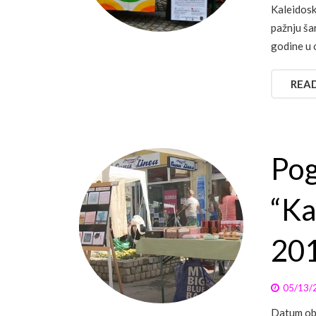
Kaleidosk
pažnju ša
godine u 
REA
Pog
“Ka
201
05/13/
Datum obj