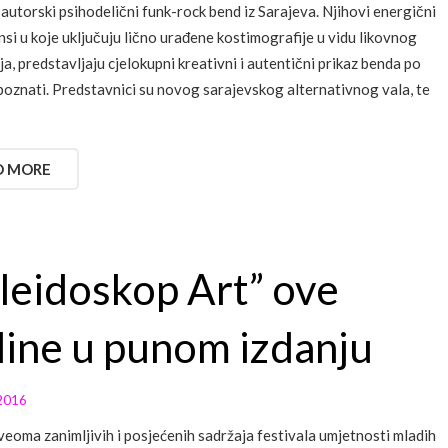
e autorski psihodelični funk-rock bend iz Sarajeva. Njihovi energični
si u koje uključuju lično urađene kostimografije u vidu likovnog
ja, predstavljaju cjelokupni kreativni i autentični prikaz benda po
poznati. Predstavnici su novog sarajevskog alternativnog vala, te
D MORE
leidoskop Art” ove
ine u punom izdanju
2016
veoma zanimljivih i posjećenih sadržaja festivala umjetnosti mladih