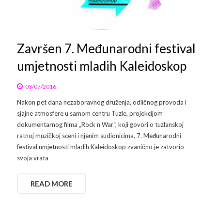
Arhiva
Video 2011
Galerija 2010
Kontakt
Video 2012
Galerija 2011
Završen 7. Međunarodni festival
umjetnosti mladih Kaleidoskop
Video 2013
Galerija 2012
Video 2014
Galerija 2013
03/07/2016
Nakon pet dana nezaboravnog druženja, odličnog provoda i
Video 2015
Galerija 2014
sjajne atmosfere u samom centru Tuzle, projekcijom
dokumentarnog filma „Rock n War“, koji govori o tuzlanskoj
Video 2016
Galerija 2015
ratnoj muzičkoj sceni i njenim sudionicima, 7. Međunarodni
festival umjetnosti mladih Kaleidoskop zvanično je zatvorio
Video 2017
Galerija 2016
svoja vrata
Video 2018
Galerija 2017
READ MORE
Galerija 2018