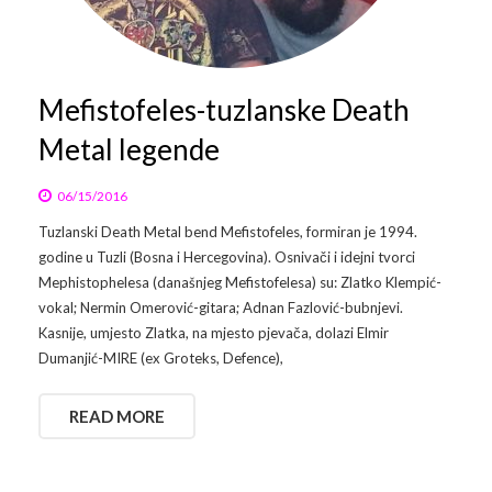
Arhiva
Video 2011
Galerija 2010
Kontakt
Video 2012
Galerija 2011
Mefistofeles-tuzlanske Death
Metal legende
Video 2013
Galerija 2012
Video 2014
Galerija 2013
06/15/2016
Tuzlanski Death Metal bend Mefistofeles, formiran je 1994.
Video 2015
Galerija 2014
godine u Tuzli (Bosna i Hercegovina). Osnivači i idejni tvorci
Mephistophelesa (današnjeg Mefistofelesa) su: Zlatko Klempić-
Video 2016
Galerija 2015
vokal; Nermin Omerović-gitara; Adnan Fazlović-bubnjevi.
Kasnije, umjesto Zlatka, na mjesto pjevača, dolazi Elmir
Video 2017
Galerija 2016
Dumanjić-MIRE (ex Groteks, Defence),
Video 2018
Galerija 2017
READ MORE
Galerija 2018