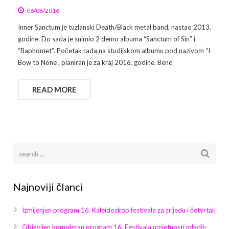
06/08/2016
Inner Sanctum je tuzlanski Death/Black metal band, nastao 2013.
godine. Do sada je snimio 2 demo albuma “Sanctum of Sin” i
“Baphomet”. Početak rada na studijskom albumu pod nazivom “I
Bow to None”, planiran je za kraj 2016. godine. Bend
READ MORE
Najnoviji članci
Izmijenjen program 16. Kaleidoskop festivala za srijedu i četvrtak
Objavljen kompletan program 16. Festivala umjetnosti mladih