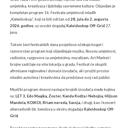
umjetnika, kreativaca i ljubitelja savremene kulture. Objavljen je
Arhiva
Video 2011
Galerija 2010
kompletan program 16. Festivala umjetnosti mladih
„Kaleidoskop“, koji će biti održan od
28. jula do 2. avgusta
Kontakt
Video 2012
Galerija 2011
2026. godine
, uz uvodni događaj
Kaleidoskop Off-Grid
27.
juna.
Video 2013
Galerija 2012
Tokom šest festivalskih dana posjetioce očekuje bogat i
Video 2014
Galerija 2013
raznovrstan program koji objedinjuje muziku, likovnu umjetnost,
radionice, razgovore sa umjetnicima, muralizam, Art Market i
Video 2015
Galerija 2014
brojne sadržaje na više lokacija u gradu. Festival će okupiti
afirmisane regionalne i domaće izvođače, ali i pružiti prostor
Video 2016
Galerija 2015
mladim autorima i kreativcima da predstave svoj rad publici.
Muzički program donosi nastupe brojnih izvođača među kojima
Video 2017
Galerija 2016
su:
LET 3, Edo Maajka, Zoster, Kanda Kodža i Nebojša, Hiljson
Mandela, KOIKOI, Ritam nereda, Sassja,
i drugi, kao i koncert
Video 2018
Galerija 2017
alternativnih bh. bendova u okviru događaja
Kaleidoskop Off-
Grid
.
Galerija 2018
Pored koncertnog programa, festival donosi izložbu autorice