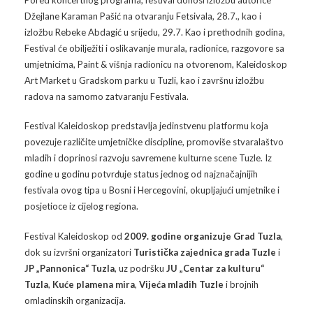
Galerija 2019
Džejlane Karaman Pašić na otvaranju Fetsivala, 28.7., kao i
izložbu Rebeke Abdagić u srijedu, 29.7. Kao i prethodnih godina,
Galerija 2022
Festival će obilježiti i oslikavanje murala, radionice, razgovore sa
umjetnicima, Paint & višnja radionicu na otvorenom, Kaleidoskop
Galerija 2023
Art Market u Gradskom parku u Tuzli, kao i završnu izložbu
radova na samomo zatvaranju Festivala.
Galerija 2024
Festival Kaleidoskop predstavlja jedinstvenu platformu koja
Galerija 2025
povezuje različite umjetničke discipline, promoviše stvaralaštvo
mladih i doprinosi razvoju savremene kulturne scene Tuzle. Iz
godine u godinu potvrđuje status jednog od najznačajnijih
festivala ovog tipa u Bosni i Hercegovini, okupljajući umjetnike i
posjetioce iz cijelog regiona.
Festival Kaleidoskop od
2009. godine organizuje Grad Tuzla
,
dok su izvršni organizatori
Turistička zajednica grada Tuzle
i
JP „Pannonica“ Tuzla
, uz podršku
JU „Centar za kulturu“
Tuzla
,
Kuće plamena mira
,
Vijeća mladih Tuzle
i brojnih
omladinskih organizacija.