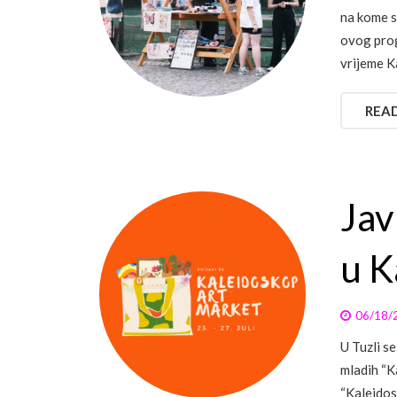
na kome s
ovog prog
vrijeme K
REA
Jav
u K
06/18/
U Tuzli s
mladih “K
“Kaleidos