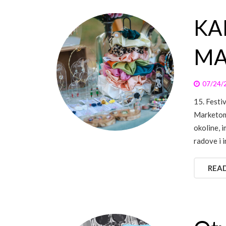
KA
MA
07/24/
15. Festi
Marketom 
okoline, i
radove i i
REA