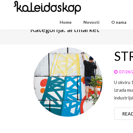
Home
Novosti
O nama
Kategorija:
artmarket
ST
07/24/
U okviru 
izrada mu
industrij
REA