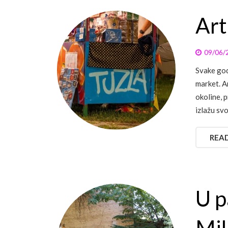
Art
09/06/
Svake god
market. A
okoline, 
izlažu sv
REA
U p