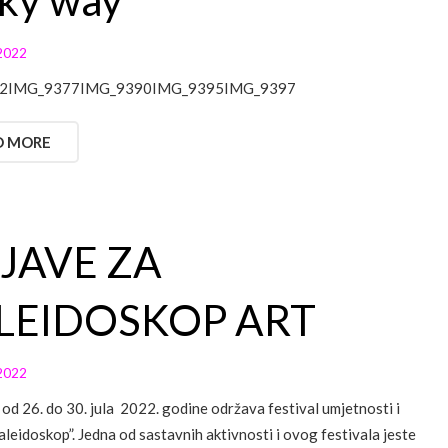
ky way
2022
2IMG_9377IMG_9390IMG_9395IMG_9397
D MORE
IJAVE ZA
LEIDOSKOP ART
2022
e od 26. do 30. jula 2022. godine održava festival umjetnosti i
aleidoskop”. Jedna od sastavnih aktivnosti i ovog festivala jeste