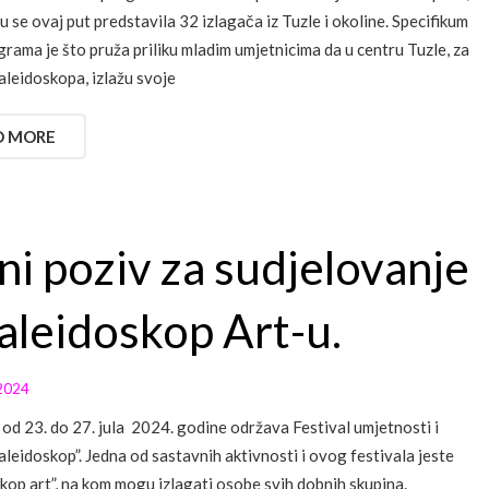
u se ovaj put predstavila 32 izlagača iz Tuzle i okoline. Specifikum
rama je što pruža priliku mladim umjetnicima da u centru Tuzle, za
aleidoskopa, izlažu svoje
D MORE
ni poziv za sudjelovanje
aleidoskop Art-u.
2024
e od 23. do 27. jula 2024. godine održava Festival umjetnosti i
aleidoskop”. Jedna od sastavnih aktivnosti i ovog festivala jeste
kop art”, na kom mogu izlagati osobe svih dobnih skupina.