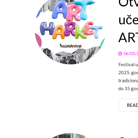
Otv
uče
ART
06/03/
Festival u
2025. god
tradicion
do 35 go
REA