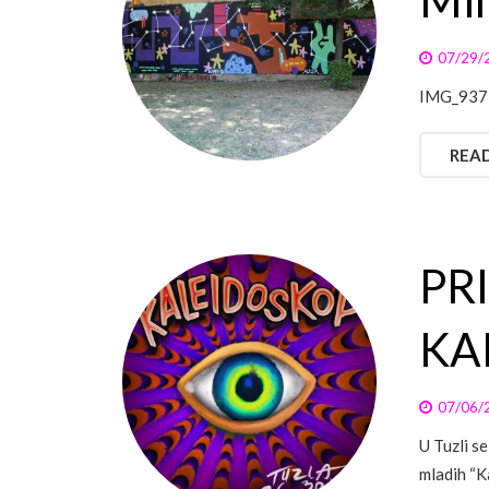
Mil
07/29/
IMG_937
REA
PR
KA
07/06/
U Tuzli s
mladih “K