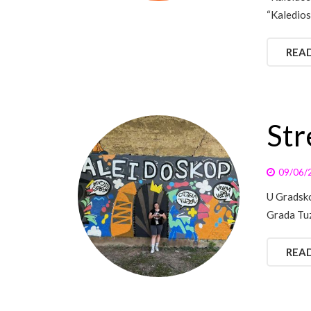
“Kaledios
REA
Str
09/06/
U Gradsko
Grada Tuz
REA