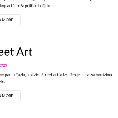
kop art” pruža priliku da tijekom
D MORE
eet Art
2023
m parku Tuzla, u okviru Street art-a izrađen je mural sa motivima
le.
D MORE