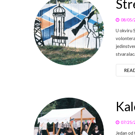
Str
08/05/
U okviru 
volontera 
jedinstve
stvaralac
REA
Kal
07/25/
Jedan od 