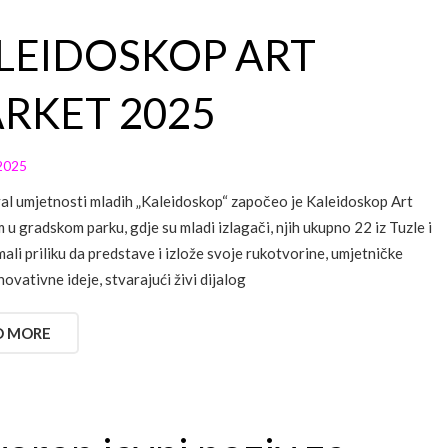
LEIDOSKOP ART
RKET 2025
2025
val umjetnosti mladih „Kaleidoskop“ započeo je Kaleidoskop Art
u gradskom parku, gdje su mladi izlagači, njih ukupno 22 iz Tuzle i
mali priliku da predstave i izlože svoje rukotvorine, umjetničke
novativne ideje, stvarajući živi dijalog
D MORE