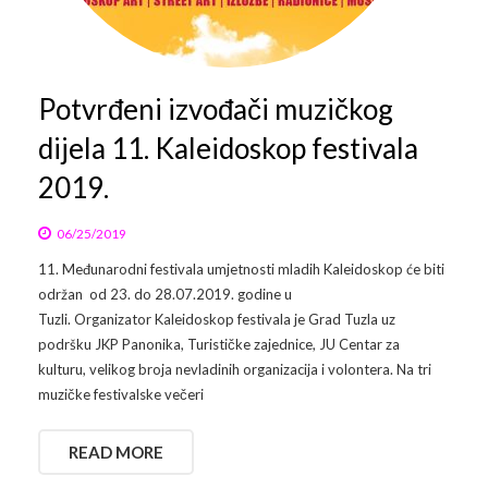
Arhiva
Video 2011
Galerija 2010
Kontakt
Video 2012
Galerija 2011
Potvrđeni izvođači muzičkog
dijela 11. Kaleidoskop festivala
Video 2013
Galerija 2012
2019.
Video 2014
Galerija 2013
06/25/2019
Video 2015
Galerija 2014
11. Međunarodni festivala umjetnosti mladih Kaleidoskop će biti
Video 2016
Galerija 2015
održan od 23. do 28.07.2019. godine u
Tuzli. Organizator Kaleidoskop festivala je Grad Tuzla uz
Video 2017
Galerija 2016
podršku JKP Panonika, Turističke zajednice, JU Centar za
kulturu, velikog broja nevladinih organizacija i volontera. Na tri
Video 2018
Galerija 2017
muzičke festivalske večeri
Galerija 2018
READ MORE