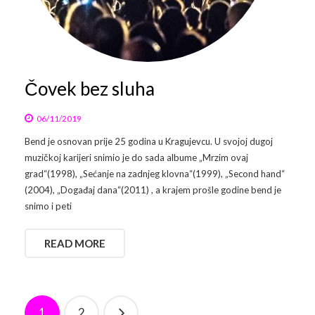
Čovek bez sluha
06/11/2019
Bend je osnovan prije 25 godina u Kragujevcu. U svojoj dugoj
muzičkoj karijeri snimio je do sada albume „Mrzim ovaj
grad“(1998), „Sećanje na zadnjeg klovna“(1999), „Second hand“
(2004), „Događaj dana“(2011) , a krajem prošle godine bend je
snimo i peti
READ MORE
1
2