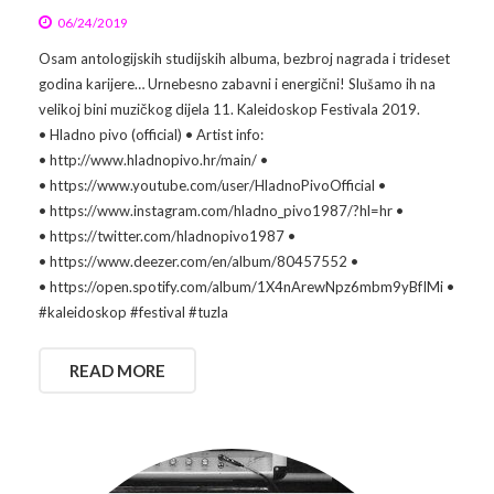
06/24/2019
Osam antologijskih studijskih albuma, bezbroj nagrada i trideset
godina karijere… Urnebesno zabavni i energični! Slušamo ih na
velikoj bini muzičkog dijela 11. Kaleidoskop Festivala 2019.
• Hladno pivo (official) • Artist info:
• http://www.hladnopivo.hr/main/ •
• https://www.youtube.com/user/HladnoPivoOfficial •
• https://www.instagram.com/hladno_pivo1987/?hl=hr •
• https://twitter.com/hladnopivo1987 •
• https://www.deezer.com/en/album/80457552 •
• https://open.spotify.com/album/1X4nArewNpz6mbm9yBfIMi •
#kaleidoskop #festival #tuzla
READ MORE