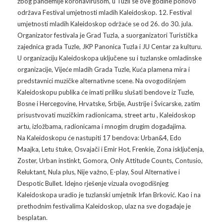
zbog pandemije koronavirusom, u Tuzli se ove godine ponovo
održava Festival umjetnosti mladih Kaleidoskop. 12. Festival
Arhiva
Video 2011
Galerija 2010
umjetnosti mladih Kaleidoskop održaće se od 26. do 30. jula.
Organizator festivala je Grad Tuzla, a suorganizatori Turistička
Kontakt
Video 2012
Galerija 2011
zajednica grada Tuzle, JKP Panonica Tuzla i JU Centar za kulturu.
U organizaciju Kaleidoskopa uključene su i tuzlanske omladinske
Video 2013
Galerija 2012
organizacije, Vijeće mladih Grada Tuzle, Kuća plamena mira i
predstavnici muzičke alternativne scene. Na ovogodišnjem
Video 2014
Galerija 2013
Kaleidoskopu publika će imati priliku slušati bendove iz Tuzle,
Bosne i Hercegovine, Hrvatske, Srbije, Austrije i Švicarske, zatim
Video 2015
Galerija 2014
prisustvovati muzičkim radionicama, street artu , Kaleidoskop
artu, izložbama, radionicama i mnogim drugim događajima.
Video 2016
Galerija 2015
Na Kaleidoskopu će nastupiti 17 bendova: Urban&4, Edo
Maajka, Letu štuke, Osvajači i Emir Hot, Frenkie, Zona isključenja,
Video 2017
Galerija 2016
Zoster, Urban instinkt, Gomora, Only Attitude Counts, Contusio,
Reluktant, Nula plus, Nije važno, E-play, Soul Alternative i
Video 2018
Galerija 2017
Despotic Bullet. Idejno rješenje vizuala ovogodišnjeg
Kaleidoskopa uradio je tuzlanski umjetnik Irfan Brković. Kao i na
Galerija 2018
prethodnim festivalima Kaleidoskop, ulaz na sve događaje je
besplatan.