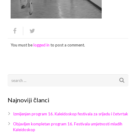
Arhiva
Video 2011
Galerija 2010
Kontakt
Video 2012
Galerija 2011
Video 2013
Galerija 2012
You must be
logged in
to post a comment.
Video 2014
Galerija 2013
Video 2015
Galerija 2014
Video 2016
Galerija 2015
Video 2017
Galerija 2016
Najnoviji članci
Video 2018
Galerija 2017
Izmijenjen program 16. Kaleidoskop festivala za srijedu i četvrtak
Galerija 2018
Objavljen kompletan program 16. Festivala umjetnosti mladih
Kaleidoskop