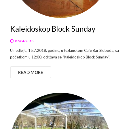
Arhiva
Video 2011
Galerija 2010
Kontakt
Video 2012
Galerija 2011
Kaleidoskop Block Sunday
Video 2013
Galerija 2012
07/04/2018
U nedjelju, 15.7.2018. godine, u tuzlanskom Cafe Bar Sloboda, sa
Video 2014
Galerija 2013
početkom u 12:00, održava se “Kaleidoskop Block Sunday”.
Video 2015
Galerija 2014
READ MORE
Video 2016
Galerija 2015
Video 2017
Galerija 2016
Video 2018
Galerija 2017
Galerija 2018