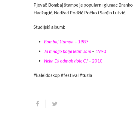
Pjevač Bombaj štampe je popularni glumac Branko Đu
Hadžagić, Nedžad Podžić Počko i Sanjin Lutvić.
Studijski albumi:
Bombaj štampa
–
1987
Ja mnogo bolje letim sam
–
1990
Neka DJ odmah dole CJ
–
2010
#kaleidoskop #festival #tuzla