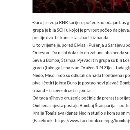
Đuro je svoju RNR karijeru počeo kao očajan bas gita
grupa je bila SCH u kojoj je prvi put počeo da pjeva
poslije dva-tri koncerta izbacili iz banda.
U to vrijeme je, pored Elvisa i Pušenja u Sarajevu p
Orkestar. Da ne bi dolazilo do zabune oba benda su 
Ševa u Bombaj Štampa. Pjevači tih grupa su bili Loš
gradu (tako ga je nazvao Dražen Ričl Zijo – tada gi
Nedo, Mišo i Edo su odlučili da nađu frontmena i poz
pive i četiri jointa Đuro je postao novi pjevač Bom
u band – tri pive ili četiri jointa.
Od tada njihovo druženje počinje da prerasta prijat
Omiljena mjesta postaju Bombaj Štamparija – podrum
Kralja Tomislava (danas Nedin studio u kom su snimil
(Facebook- https://www.facebook.com/pg/bombajst