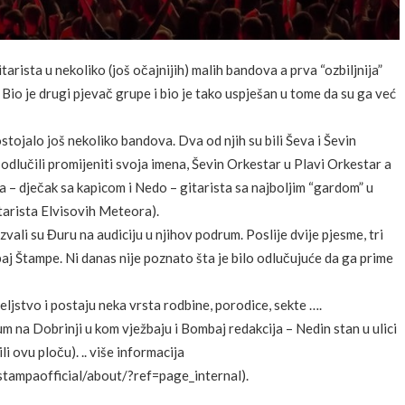
rista u nekoliko (još očajnijih) malih bandova a prva “ozbiljnija”
. Bio je drugi pjevač grupe i bio je tako uspješan u tome da su ga već
ostojalo još nekoliko bandova. Dva od njih su bili Ševa i Ševin
odlučili promijeniti svoja imena, Ševin Orkestar u Plavi Orkestar a
a – dječak sa kapicom i Nedo – gitarista sa najboljim “gardom” u
tarista Elvisovih Meteora).
vali su Đuru na audiciju u njihov podrum. Poslije dvije pjesme, tri
baj Štampe. Ni danas nije poznato šta je bilo odlučujuće da ga prime
eljstvo i postaju neka vrsta rodbine, porodice, sekte ….
 na Dobrinji u kom vježbaju i Bombaj redakcija – Nedin stan u ulici
i ovu ploču). .. više informacija
ampaofficial/about/?ref=page_internal).