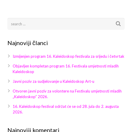
Arhiva
Video 2011
Galerija 2010
Kontakt
Video 2012
Galerija 2011
Video 2013
Galerija 2012
Najnoviji članci
Video 2014
Galerija 2013
Izmijenjen program 16. Kaleidoskop festivala za srijedu i četvrtak
Video 2015
Galerija 2014
Objavljen kompletan program 16. Festivala umjetnosti mladih
Kaleidoskop
Video 2016
Galerija 2015
Javni poziv za sudjelovanje u Kaleidoskop Art-u
Otvoren javni poziv za volontere na Festivalu umjetnosti mladih
Video 2017
Galerija 2016
„Kaleidoskop“ 2026.
Video 2018
Galerija 2017
16. Kaleidoskop festival održat će se od 28. jula do 2. augusta
2026.
Galerija 2018
Najnoviji komentari