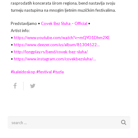
rasprodatih koncerata širom regiona, bend nastavlja svoju
turneju nastupima na mnogim ljetnim muzičkim festivalima.
Arhiva
Video 2011
Galerija 2010
Predstavljamo •
Covek Bez Sluha – Official
•
Kontakt
Video 2012
Galerija 2011
Artist info:
•
https://www.youtube.com/watch?v=mQYO1Dhm2XE
Video 2013
Galerija 2012
•
https://www.deezer.com/us/album/81304522…
•
http://longplay.rs/bend/covek-bez-sluha/
Video 2014
Galerija 2013
•
https://www.instagram.com/covekbezsluha/…
Video 2015
Galerija 2014
#
kaleidoskop
#
festival
#
tuzla
Video 2016
Galerija 2015
Video 2017
Galerija 2016
Video 2018
Galerija 2017
Galerija 2018