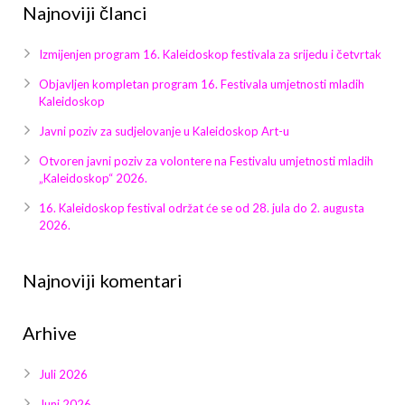
Galerija 2019
Najnoviji članci
Galerija 2022
Izmijenjen program 16. Kaleidoskop festivala za srijedu i četvrtak
Objavljen kompletan program 16. Festivala umjetnosti mladih
Galerija 2023
Kaleidoskop
Galerija 2024
Javni poziv za sudjelovanje u Kaleidoskop Art-u
Otvoren javni poziv za volontere na Festivalu umjetnosti mladih
Galerija 2025
„Kaleidoskop“ 2026.
16. Kaleidoskop festival održat će se od 28. jula do 2. augusta
2026.
Najnoviji komentari
Arhive
Juli 2026
Juni 2026