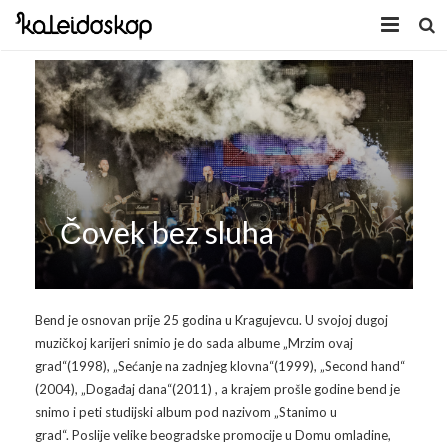
Home
Novosti
O nama
Program
Čovek bez sluha
Volonteri
Kaleidoskop Art
Dobrodošli u Tuzlu
Radionice
Bend je osnovan prije 25 godina u Kragujevcu. U svojoj dugoj
muzičkoj karijeri snimio je do sada albume „Mrzim ovaj
Video
Izložbe/Performans
grad“(1998), „Sećanje na zadnjeg klovna“(1999), „Second hand“
(2004), „Događaj dana“(2011) , a krajem prošle godine bend je
Naša galerija
Koncert
Video 2009.
snimo i peti studijski album pod nazivom „Stanimo u
grad“. Poslije velike beogradske promocije u Domu omladine,
Facebook
Video 2010.
Galerija 2009