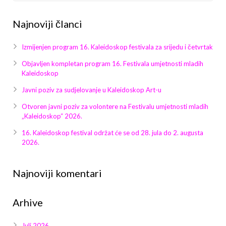
Galerija 2019
Najnoviji članci
Galerija 2022
Izmijenjen program 16. Kaleidoskop festivala za srijedu i četvrtak
Galerija 2023
Objavljen kompletan program 16. Festivala umjetnosti mladih
Galerija 2024
Kaleidoskop
Javni poziv za sudjelovanje u Kaleidoskop Art-u
Galerija 2025
Otvoren javni poziv za volontere na Festivalu umjetnosti mladih
„Kaleidoskop“ 2026.
16. Kaleidoskop festival održat će se od 28. jula do 2. augusta
2026.
Najnoviji komentari
Arhive
Juli 2026