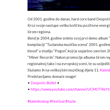
Od 2001. godine do danas, hard core band Despotic B
Kroz svoje nastupe veliku količinu pozitivne energi
širom regiona.
Bend je 2004. godine snimio svoj prvi demo album “
kompilaciji “Tuzlanska muzička scena” 2005. godin
b
lood” u studiju “Pogon”, koji je uspješno završen 
“Miner Records”. Nakon promocije albuma širom regi
regionalnoj tako i na evropskoj sceni, te su usljedili
Slušamo ih na velikoj bini muzičkog dijela 11.
Kalei
Predstavljamo domaće snage!
•
Despotic Bullet
•
•
https://www.youtube.com/channel/UCMOTReYt
#
kaleidoskop
#
festival
#
tuzla