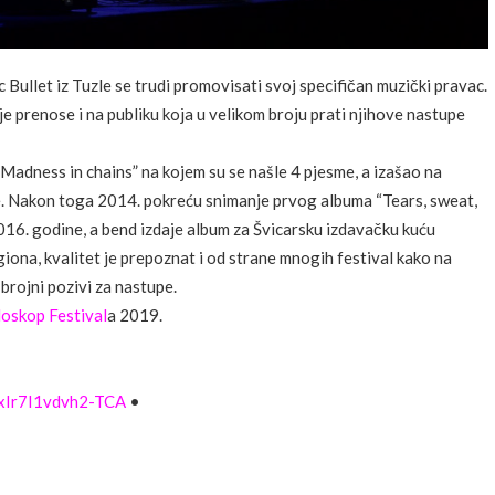
ullet iz Tuzle se trudi promovisati svoj specifičan muzički pravac.
je prenose i na publiku koja u velikom broju prati njihove nastupe
Madness in chains” na kojem su se našle 4 pjesme, a izašao na
e. Nakon toga 2014. pokreću snimanje prvog albuma “Tears, sweat,
2016. godine, a bend izdaje album za Švicarsku izdavačku kuću
ona, kvalitet je prepoznat i od strane mnogih festival kako na
 brojni pozivi za nastupe.
doskop Festival
a 2019.
xIr7I1vdvh2-TCA
•