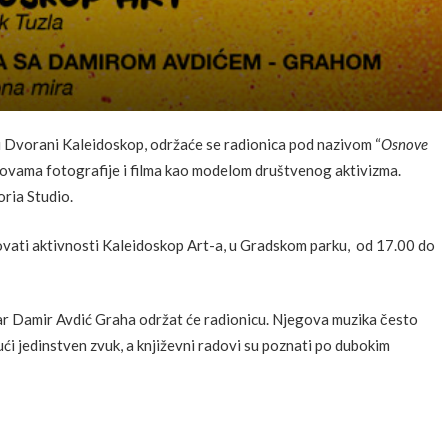
 u Dvorani Kaleidoskop, održaće se radionica pod nazivom “
Osnove
novama fotografije i filma kao modelom društvenog aktivizma.
oria Studio.
vati aktivnosti Kaleidoskop Art-a, u Gradskom parku, od 17.00 do
čar Damir Avdić Graha održat će radionicu. Njegova muzika često
ući jedinstven zvuk, a književni radovi su poznati po dubokim