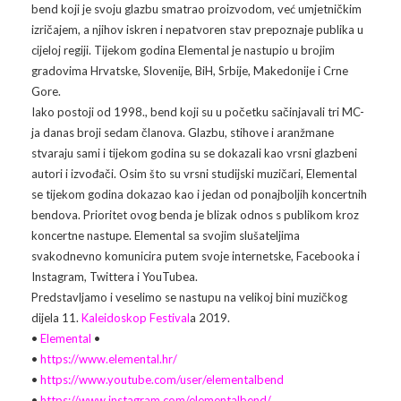
bend koji je svoju glazbu smatrao proizvodom, već umjetničkim
izričajem, a njihov i
skren i nepatvoren stav prepoznaje publika u
Arhiva
Video 2011
Galerija 2010
cijeloj regiji. Tijekom godina Elemental je nastupio u brojim
gradovima Hrvatske, Slovenije, BiH, Srbije, Makedonije i Crne
Kontakt
Video 2012
Galerija 2011
Gore.
Iako postoji od 1998., bend koji su u početku sačinjavali tri MC-
Video 2013
Galerija 2012
ja danas broji sedam članova. Glazbu, stihove i aranžmane
stvaraju sami i tijekom godina su se dokazali kao vrsni glazbeni
Video 2014
Galerija 2013
autori i izvođači. Osim što su vrsni studijski muzičari, Elemental
se tijekom godina dokazao kao i jedan od ponajboljih koncertnih
Video 2015
Galerija 2014
bendova. Prioritet ovog benda je blizak odnos s publikom kroz
koncertne nastupe. Elemental sa svojim slušateljima
Video 2016
Galerija 2015
svakodnevno komunicira putem svoje internetske, Facebooka i
Instagram, Twittera i YouTubea.
Video 2017
Galerija 2016
Predstavljamo i veselimo se nastupu na velikoj bini muzičkog
dijela 11.
Kaleidoskop Festival
a 2019.
Video 2018
Galerija 2017
•
Elemental
•
•
https://www.elemental.hr/
Galerija 2018
•
https://www.youtube.com/user/elementalbend
•
https://www.instagram.com/elementalbend/