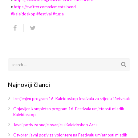
Galerija 2019
•
https://twitter.com/elementalbend
#
kaleidoskop
#
festival
#
tuzla
Galerija 2022
Galerija 2023
Galerija 2024
Galerija 2025
Najnoviji članci
Izmijenjen program 16. Kaleidoskop festivala za srijedu i četvrtak
Objavljen kompletan program 16. Festivala umjetnosti mladih
Kaleidoskop
Javni poziv za sudjelovanje u Kaleidoskop Art-u
Otvoren javni poziv za volontere na Festivalu umjetnosti mladih