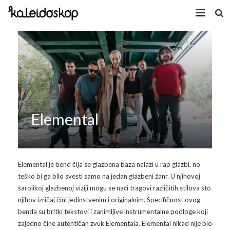
Home
Novosti
O nama
Program
Elemental
Volonteri
Kaleidoskop Art
Dobrodošli u Tuzlu
Radionice
Elemental je bend čija se glazbena baza nalazi u rap glazbi, no
teško bi ga bilo svesti samo na jedan glazbeni žanr. U njihovoj
Video
Izložbe/Performans
šarolikoj glazbenoj viziji mogu se naći tragovi različitih stilova što
njihov izričaj čini jedinstvenim i originalnim. Specifičnost ovog
Naša galerija
Koncert
Video 2009.
benda su britki tekstovi i zanimljive instrumentalne podloge koji
zajedno čine autentičan zvuk Elementala. Elemental nikad nije bio
Facebook
Video 2010.
Galerija 2009