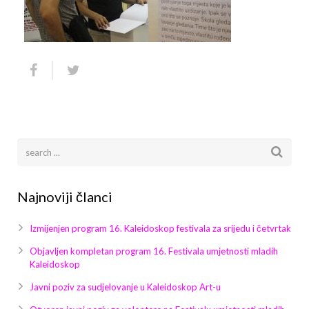
Arhiva
Video 2011
Galerija 2010
Kontakt
Video 2012
Galerija 2011
Video 2013
Galerija 2012
Video 2014
Galerija 2013
Video 2015
Galerija 2014
Video 2016
Galerija 2015
Najnoviji članci
Video 2017
Galerija 2016
Izmijenjen program 16. Kaleidoskop festivala za srijedu i četvrtak
Video 2018
Galerija 2017
Objavljen kompletan program 16. Festivala umjetnosti mladih
Kaleidoskop
Galerija 2018
Javni poziv za sudjelovanje u Kaleidoskop Art-u