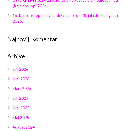
Otvoren javni poziv za volontere na Festivalu umjetnosti mladih
Galerija 2019
„Kaleidoskop“ 2026.
Galerija 2022
16. Kaleidoskop festival održat će se od 28. jula do 2. augusta
2026.
Galerija 2023
Najnoviji komentari
Galerija 2024
Arhive
Galerija 2025
Juli 2026
Juni 2026
Mart 2026
Juli 2025
Juni 2025
Maj 2025
August 2024