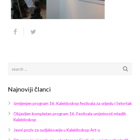
Arhiva
Video 2011
Galerija 2010
Kontakt
Video 2012
Galerija 2011
Video 2013
Galerija 2012
Video 2014
Galerija 2013
Video 2015
Galerija 2014
Video 2016
Galerija 2015
Najnoviji članci
Video 2017
Galerija 2016
Izmijenjen program 16. Kaleidoskop festivala za srijedu i četvrtak
Video 2018
Galerija 2017
Objavljen kompletan program 16. Festivala umjetnosti mladih
Kaleidoskop
Galerija 2018
Javni poziv za sudjelovanje u Kaleidoskop Art-u