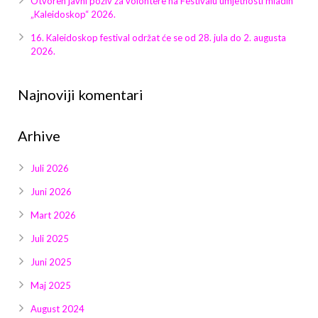
Otvoren javni poziv za volontere na Festivalu umjetnosti mladih
Galerija 2019
„Kaleidoskop“ 2026.
Galerija 2022
16. Kaleidoskop festival održat će se od 28. jula do 2. augusta
2026.
Galerija 2023
Najnoviji komentari
Galerija 2024
Arhive
Galerija 2025
Juli 2026
Juni 2026
Mart 2026
Juli 2025
Juni 2025
Maj 2025
August 2024