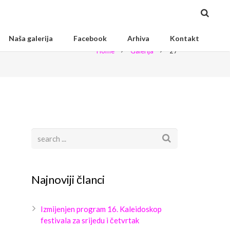
Naša galerija
Facebook
Arhiva
Kontakt
Home
Galerija
27
Najnoviji članci
Izmijenjen program 16. Kaleidoskop
festivala za srijedu i četvrtak