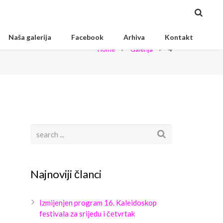
Naša galerija
Facebook
Arhiva
Kontakt
Home
Galerija
4
Najnoviji članci
Izmijenjen program 16. Kaleidoskop
festivala za srijedu i četvrtak