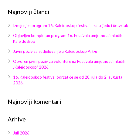
Najnoviji članci
Arhiva
Video 2011
Galerija 2010
Kontakt
Video 2012
Galerija 2011
Izmijenjen program 16. Kaleidoskop festivala za srijedu i četvrtak
Objavljen kompletan program 16. Festivala umjetnosti mladih
Video 2013
Galerija 2012
Kaleidoskop
Javni poziv za sudjelovanje u Kaleidoskop Art-u
Video 2014
Galerija 2013
Otvoren javni poziv za volontere na Festivalu umjetnosti mladih
„Kaleidoskop“ 2026.
Video 2015
Galerija 2014
16. Kaleidoskop festival održat će se od 28. jula do 2. augusta
Video 2016
Galerija 2015
2026.
Video 2017
Galerija 2016
Najnoviji komentari
Video 2018
Galerija 2017
Arhive
Galerija 2018
Juli 2026