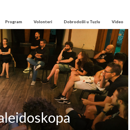
Program
Volonteri
Dobrodošli u Tuzlu
Video
aleidoskopa