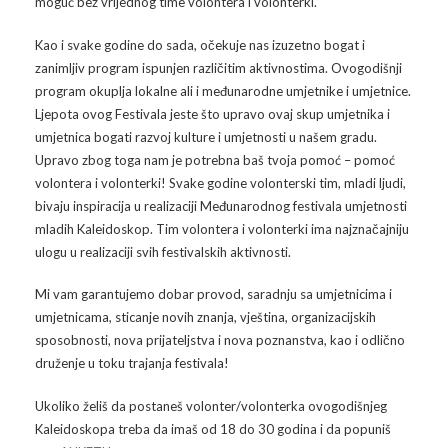
moguć bez vrijednog time volontera i volonterki.
Arhiva
Video 2011
Galerija 2010
Kao i svake godine do sada, očekuje nas izuzetno bogat i
zanimljiv program ispunjen različitim aktivnostima. Ovogodišnji
Kontakt
Video 2012
Galerija 2011
program okuplja lokalne ali i međunarodne umjetnike i umjetnice.
Ljepota ovog Festivala jeste što upravo ovaj skup umjetnika i
Video 2013
Galerija 2012
umjetnica bogati razvoj kulture i umjetnosti u našem gradu.
Upravo zbog toga nam je potrebna baš tvoja pomoć – pomoć
Video 2014
Galerija 2013
volontera i volonterki! Svake godine volonterski tim, mladi ljudi,
bivaju inspiracija u realizaciji Međunarodnog festivala umjetnosti
Video 2015
Galerija 2014
mladih Kaleidoskop. Tim volontera i volonterki ima najznačajniju
ulogu u realizaciji svih festivalskih aktivnosti.
Video 2016
Galerija 2015
Mi vam garantujemo dobar provod, saradnju sa umjetnicima i
Video 2017
Galerija 2016
umjetnicama, sticanje novih znanja, vještina, organizacijskih
sposobnosti, nova prijateljstva i nova poznanstva, kao i odlično
Video 2018
Galerija 2017
druženje u toku trajanja festivala!
Ukoliko želiš da postaneš volonter/volonterka ovogodišnjeg
Galerija 2018
Kaleidoskopa treba da imaš od 18 do 30 godina i da popuniš