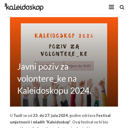
Home
Novosti
O nama
Program
Javni poziv za
Volonteri
Kaleidoskop Art
volontere_ke na
Dobrodošli u Tuzlu
Radionice
Kaleidoskopu 2024.
Video
Izložbe/Performans
Naša galerija
Koncert
Video 2009.
U
Tuzli
se od
23. do 27. jula 2024.
godine održava
Festival
umjetnosti i mladih “Kaleidoskop”
. Ovaj festival ne bi bio
Facebook
Video 2010.
Galerija 2009