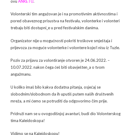
ovu
ANKETU
.
Galerija 2019
Volonterski tim angažovan je i na promotivnim aktivnostima i
Galerija 2022
pored obaveznog prisustva na festivalu, volonterke i volonteri
trebaju biti dostupni_e u pred festivalskim danima.
Galerija 2023
Organizator nije u mogućnosti pokriti troškove smještaja i
Galerija 2024
prijevoza za moguće volonterke i volontere koje/i nisu iz Tuzle.
Galerija 2025
Poziv za prijavu za volontiranje otvoren je 24.06.2022. –
10.07.2022. nakon čega ćeš biti obavješten_a o tvom
angažmanu.
U koliko imaš bilo kakva dodatna pitanja, osjećaj se
slobodnim/slobodnom da ih uputiš putem naših društvenih
mreža, a mi ćemo se potruditi da odgovorimo čim prije.
Pridruži nam se u ovogodišnjoj avanturi, budi dio Volonterskog
tima Kaleidoskopa!
Vidimo se na Kaleidoskopu!