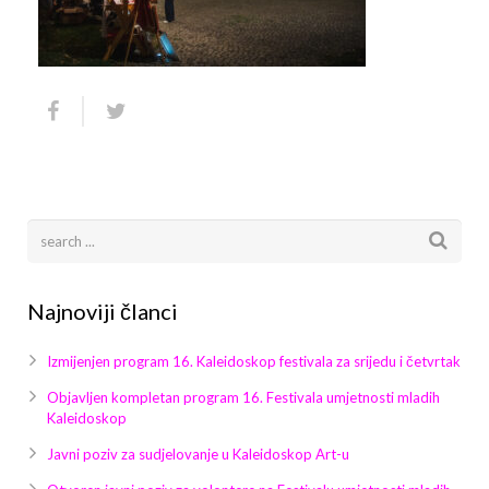
Arhiva
Video 2011
Galerija 2010
Kontakt
Video 2012
Galerija 2011
Video 2013
Galerija 2012
Video 2014
Galerija 2013
Video 2015
Galerija 2014
Video 2016
Galerija 2015
Najnoviji članci
Video 2017
Galerija 2016
Izmijenjen program 16. Kaleidoskop festivala za srijedu i četvrtak
Video 2018
Galerija 2017
Objavljen kompletan program 16. Festivala umjetnosti mladih
Kaleidoskop
Galerija 2018
Javni poziv za sudjelovanje u Kaleidoskop Art-u