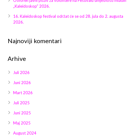
Otvoren javni poziv za volontere na Festivalu umjetnosti mladih
Galerija 2019
„Kaleidoskop“ 2026.
Galerija 2022
16. Kaleidoskop festival održat će se od 28. jula do 2. augusta
2026.
Galerija 2023
Najnoviji komentari
Galerija 2024
Arhive
Galerija 2025
Juli 2026
Juni 2026
Mart 2026
Juli 2025
Juni 2025
Maj 2025
August 2024