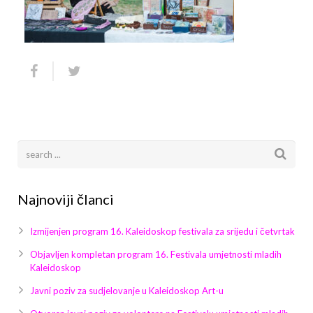
Arhiva
Video 2011
Galerija 2010
Kontakt
Video 2012
Galerija 2011
Video 2013
Galerija 2012
Video 2014
Galerija 2013
Video 2015
Galerija 2014
Video 2016
Galerija 2015
Najnoviji članci
Video 2017
Galerija 2016
Izmijenjen program 16. Kaleidoskop festivala za srijedu i četvrtak
Video 2018
Galerija 2017
Objavljen kompletan program 16. Festivala umjetnosti mladih
Kaleidoskop
Galerija 2018
Javni poziv za sudjelovanje u Kaleidoskop Art-u