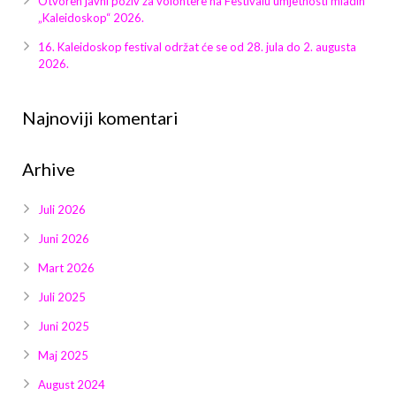
Otvoren javni poziv za volontere na Festivalu umjetnosti mladih
Galerija 2019
„Kaleidoskop“ 2026.
Galerija 2022
16. Kaleidoskop festival održat će se od 28. jula do 2. augusta
2026.
Galerija 2023
Najnoviji komentari
Galerija 2024
Arhive
Galerija 2025
Juli 2026
Juni 2026
Mart 2026
Juli 2025
Juni 2025
Maj 2025
August 2024