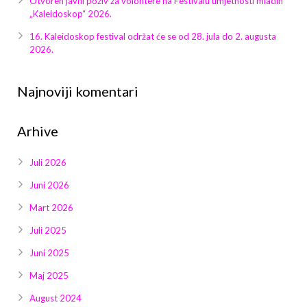
Otvoren javni poziv za volontere na Festivalu umjetnosti mladih
Galerija 2019
„Kaleidoskop“ 2026.
Galerija 2022
16. Kaleidoskop festival održat će se od 28. jula do 2. augusta
2026.
Galerija 2023
Najnoviji komentari
Galerija 2024
Arhive
Galerija 2025
Juli 2026
Juni 2026
Mart 2026
Juli 2025
Juni 2025
Maj 2025
August 2024