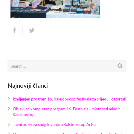
Arhiva
Video 2011
Galerija 2010
Kontakt
Video 2012
Galerija 2011
Video 2013
Galerija 2012
Video 2014
Galerija 2013
Video 2015
Galerija 2014
Video 2016
Galerija 2015
Najnoviji članci
Video 2017
Galerija 2016
Izmijenjen program 16. Kaleidoskop festivala za srijedu i četvrtak
Video 2018
Galerija 2017
Objavljen kompletan program 16. Festivala umjetnosti mladih
Kaleidoskop
Galerija 2018
Javni poziv za sudjelovanje u Kaleidoskop Art-u