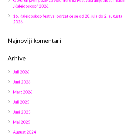
Otvoren javni poziv za volontere na Festivalu umjetnosti mladih
Galerija 2019
„Kaleidoskop“ 2026.
Galerija 2022
16. Kaleidoskop festival održat će se od 28. jula do 2. augusta
2026.
Galerija 2023
Najnoviji komentari
Galerija 2024
Arhive
Galerija 2025
Juli 2026
Juni 2026
Mart 2026
Juli 2025
Juni 2025
Maj 2025
August 2024