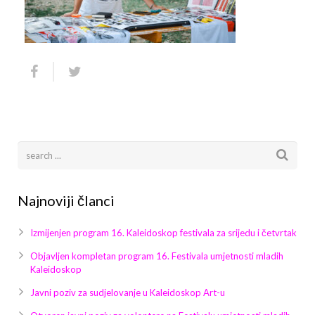
Arhiva
Video 2011
Galerija 2010
Kontakt
Video 2012
Galerija 2011
Video 2013
Galerija 2012
Video 2014
Galerija 2013
Video 2015
Galerija 2014
Video 2016
Galerija 2015
Najnoviji članci
Video 2017
Galerija 2016
Izmijenjen program 16. Kaleidoskop festivala za srijedu i četvrtak
Video 2018
Galerija 2017
Objavljen kompletan program 16. Festivala umjetnosti mladih
Kaleidoskop
Galerija 2018
Javni poziv za sudjelovanje u Kaleidoskop Art-u