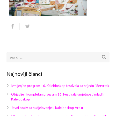
Arhiva
Video 2011
Galerija 2010
Kontakt
Video 2012
Galerija 2011
Video 2013
Galerija 2012
Video 2014
Galerija 2013
Video 2015
Galerija 2014
Video 2016
Galerija 2015
Najnoviji članci
Video 2017
Galerija 2016
Izmijenjen program 16. Kaleidoskop festivala za srijedu i četvrtak
Video 2018
Galerija 2017
Objavljen kompletan program 16. Festivala umjetnosti mladih
Kaleidoskop
Galerija 2018
Javni poziv za sudjelovanje u Kaleidoskop Art-u