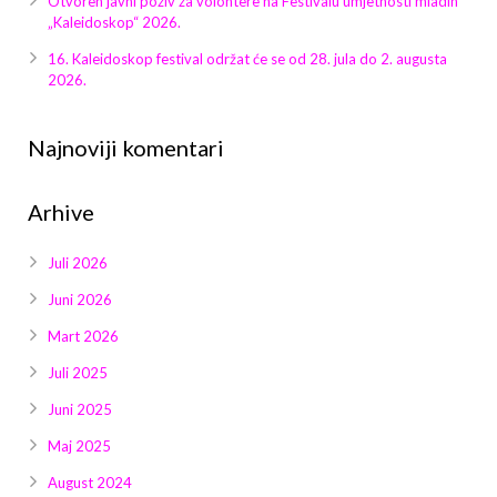
Otvoren javni poziv za volontere na Festivalu umjetnosti mladih
Galerija 2019
„Kaleidoskop“ 2026.
Galerija 2022
16. Kaleidoskop festival održat će se od 28. jula do 2. augusta
2026.
Galerija 2023
Najnoviji komentari
Galerija 2024
Arhive
Galerija 2025
Juli 2026
Juni 2026
Mart 2026
Juli 2025
Juni 2025
Maj 2025
August 2024