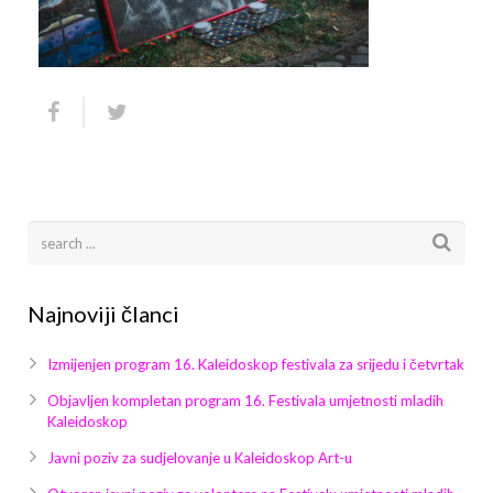
Arhiva
Video 2011
Galerija 2010
Kontakt
Video 2012
Galerija 2011
Video 2013
Galerija 2012
Video 2014
Galerija 2013
Video 2015
Galerija 2014
Video 2016
Galerija 2015
Najnoviji članci
Video 2017
Galerija 2016
Izmijenjen program 16. Kaleidoskop festivala za srijedu i četvrtak
Video 2018
Galerija 2017
Objavljen kompletan program 16. Festivala umjetnosti mladih
Kaleidoskop
Galerija 2018
Javni poziv za sudjelovanje u Kaleidoskop Art-u