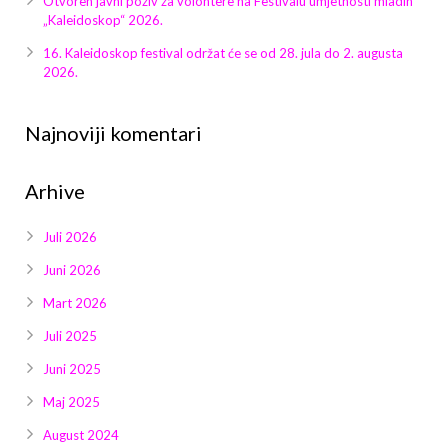
Otvoren javni poziv za volontere na Festivalu umjetnosti mladih
Galerija 2019
„Kaleidoskop“ 2026.
Galerija 2022
16. Kaleidoskop festival održat će se od 28. jula do 2. augusta
2026.
Galerija 2023
Najnoviji komentari
Galerija 2024
Arhive
Galerija 2025
Juli 2026
Juni 2026
Mart 2026
Juli 2025
Juni 2025
Maj 2025
August 2024