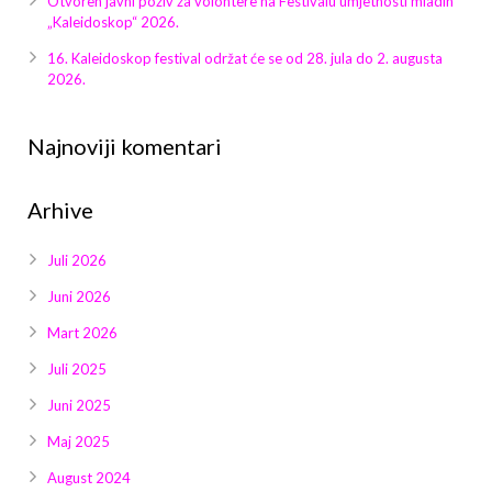
Otvoren javni poziv za volontere na Festivalu umjetnosti mladih
Galerija 2019
„Kaleidoskop“ 2026.
Galerija 2022
16. Kaleidoskop festival održat će se od 28. jula do 2. augusta
2026.
Galerija 2023
Najnoviji komentari
Galerija 2024
Arhive
Galerija 2025
Juli 2026
Juni 2026
Mart 2026
Juli 2025
Juni 2025
Maj 2025
August 2024