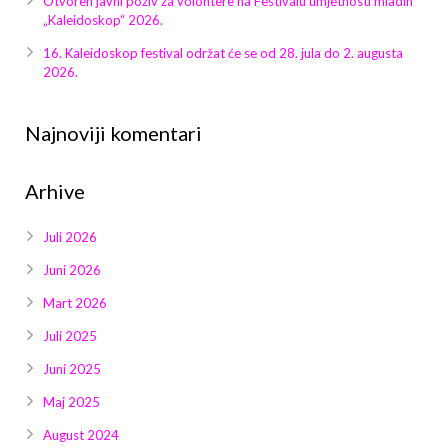
Otvoren javni poziv za volontere na Festivalu umjetnosti mladih
Galerija 2019
„Kaleidoskop“ 2026.
Galerija 2022
16. Kaleidoskop festival održat će se od 28. jula do 2. augusta
2026.
Galerija 2023
Najnoviji komentari
Galerija 2024
Arhive
Galerija 2025
Juli 2026
Juni 2026
Mart 2026
Juli 2025
Juni 2025
Maj 2025
August 2024