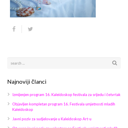
Arhiva
Video 2011
Galerija 2010
Kontakt
Video 2012
Galerija 2011
Video 2013
Galerija 2012
Video 2014
Galerija 2013
Video 2015
Galerija 2014
Video 2016
Galerija 2015
Najnoviji članci
Video 2017
Galerija 2016
Izmijenjen program 16. Kaleidoskop festivala za srijedu i četvrtak
Video 2018
Galerija 2017
Objavljen kompletan program 16. Festivala umjetnosti mladih
Kaleidoskop
Galerija 2018
Javni poziv za sudjelovanje u Kaleidoskop Art-u